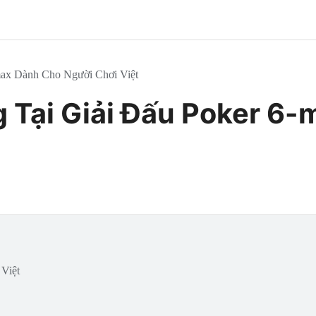
max Dành Cho Người Chơi Việt
 Tại Giải Đấu Poker 6
 Việt