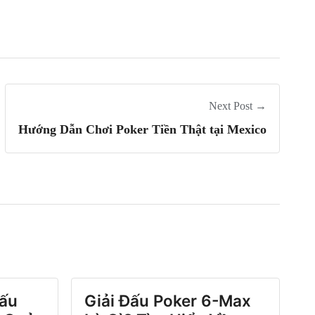
Next Post →
Hướng Dẫn Chơi Poker Tiền Thật tại Mexico
Đấu
Giải Đấu Poker 6-Max