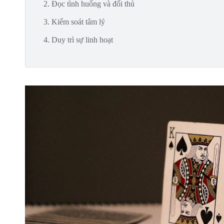
2. Đọc tình huống và đối thủ
3. Kiểm soát tâm lý
4. Duy trì sự linh hoạt