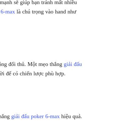
 mạnh sẽ giúp bạn tránh mất nhiều
r 6-max
là chú trọng vào hand như
ộng đối thủ. Một mẹo thắng
giải đấu
ời để có chiến lược phù hợp.
thắng
giải đấu poker 6-max
hiệu quả.