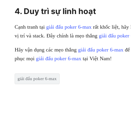
4. Duy trì sự linh hoạt
Cạnh tranh tại
giải đấu poker 6-max
rất khốc liệt, hãy 
vị trí và stack. Đây chính là mẹo thắng
giải đấu poker
Hãy vận dụng các mẹo thắng
giải đấu poker 6-max
để 
phục mọi
giải đấu poker 6-max
tại Việt Nam!
giải đấu poker 6-max